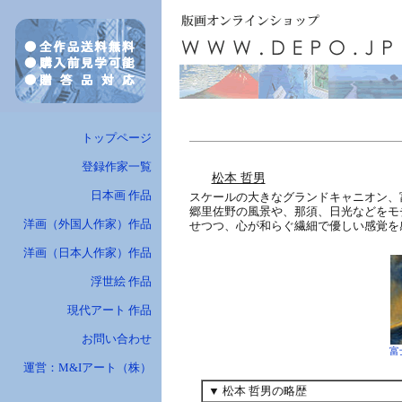
トップページ
登録作家一覧
松本 哲男
日本画 作品
スケールの大きなグランドキャニオン、
郷里佐野の風景や、那須、日光などをモ
洋画（外国人作家）作品
せつつ、心が和らぐ繊細で優しい感覚を
洋画（日本人作家）作品
浮世絵 作品
現代アート 作品
お問い合わせ
富
運営：M&Iアート（株）
▼ 松本 哲男の略歴