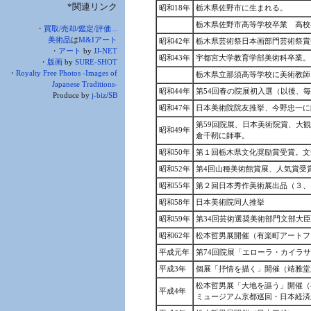
*関連リンク
昭和18年
栃木県佐野市に生まれる。
栃木県佐野市高等学校卒業 高校
・
買取/売却/鑑定/評価...
美術品
は
M&Iアート
昭和42年
栃木県芸術祭日本画部門芸術祭賞
・
アート
by
JJ-NET
昭和43年
宇都宮大学教育学部美術科卒業。
・
版画
by
SURE-SHOT
・
Royalty Free Photos -Images of
栃木県立那須高等学校に美術教師
Japanese Traditions-
昭和44年
第54回春の院展初入選（以後、
Produce by
j-biz
/
SB
昭和47年
日本美術院院友推挙、今野忠一に
第59回院展、日本美術院賞、大観
昭和49年
倉千靭に師事。
昭和50年
第１回栃木県文化奨励賞受賞。文
昭和52年
第4回山種美術館賞展、人気賞受
昭和55年
第２回日本秀作美術展出品（３、６
昭和58年
日本美術院同人推挙
昭和59年
第34回芸術選奨美術部門文部大
昭和62年
松本哲男展開催（有楽町アートフ
平成元年
第74回院展「エローラ・カイラ
平成3年
個展「抒情を描く」開催（靖雅堂
松本哲男展「大地を謳う」開催（
平成4年
ミュージアム京都巡回・日本経済