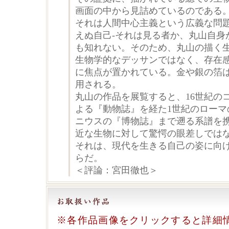
画面の中から見詰めているのである
それは人間中心主義という広義な問
えぬ自己-それは見る者か、丸山自身
も知れない。そのため、丸山の描く
生物学的なデッサンではなく、存在
に焦点が置かれている。金や銀の箔
用される。
丸山の作品を展覧すると、16世紀の
よる『動物誌』を経た1世紀のローマ
ニウスの『博物誌』まで遡る系譜を
近な生物に対して驚愕の眼差しでは
それは、現代を生きる自己の姿に向
らだ。
＜評論：宮田徹也＞
※各作品画像をクリックすると詳細