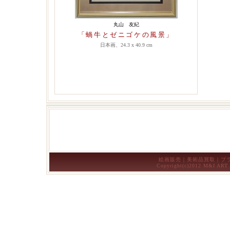
丸山 友紀
「蝸牛とゼニゴケの風景」
日本画、24.3 x 40.9 cm
絵画販売
｜
美術品買取
｜
プ
Copyright(c)2012
M&I ART