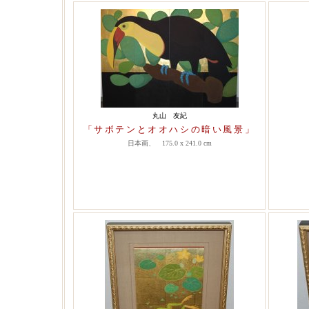
丸山 友紀
「サボテンとオオハシの暗い風景」
日本画、 175.0 x 241.0 cm