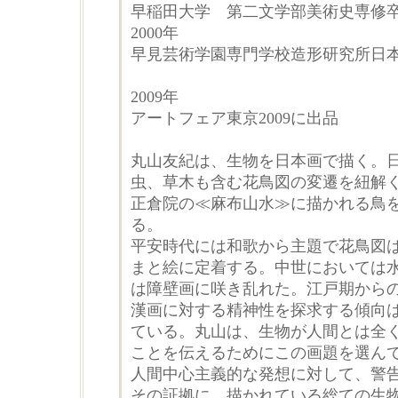
早稲田大学 第二文学部美術史専修
2000年
早見芸術学園専門学校造形研究所日
2009年
アートフェア東京2009に出品
丸山友紀は、生物を日本画で描く。
虫、草木も含む花鳥図の変遷を紐解
正倉院の≪麻布山水≫に描かれる鳥
る。
平安時代には和歌から主題で花鳥図
まと絵に定着する。中世においては
は障壁画に咲き乱れた。江戸期から
漢画に対する精神性を探求する傾向
ている。丸山は、生物が人間とは全
ことを伝えるためにこの画題を選ん
人間中心主義的な発想に対して、警
その証拠に、描かれている総ての生