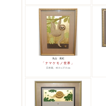
丸山 友紀
「ナマケモノ世界」
日本画、40.0 x 27.0 cm