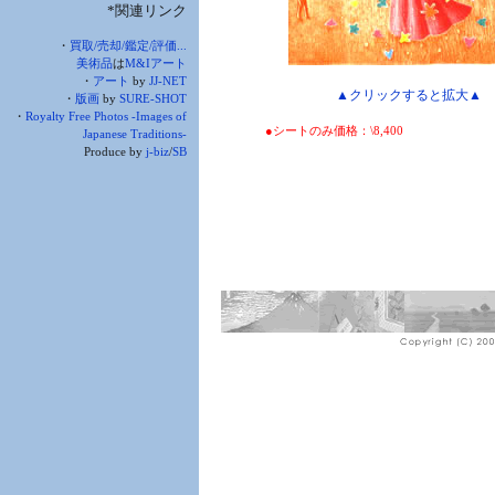
*関連リンク
・
買取/売却/鑑定/評価...
美術品
は
M&Iアート
・
アート
by
JJ-NET
▲クリックすると拡大▲
・
版画
by
SURE-SHOT
・
Royalty Free Photos -Images of
●シートのみ価格：\8,400
Japanese Traditions-
Produce by
j-biz
/
SB