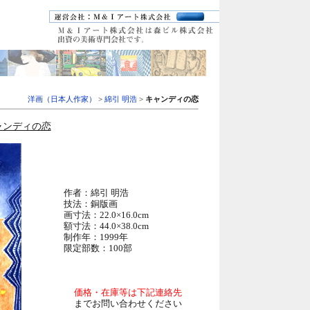
洋画（日本人作家）
>
綿引 明浩
>
キャンディの恋
ャンディの恋
作者：綿引 明浩
技法：銅版画
画寸法：22.0×16.0cm
額寸法：44.0×38.0cm
制作年：1999年
限定部数：100部
価格・在庫等は下記連絡先
までお問い合わせください