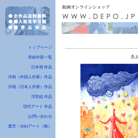
トップページ
キ
登録作家一覧
日本画 作品
洋画（外国人作家）作品
洋画（日本人作家）作品
浮世絵 作品
現代アート 作品
お問い合わせ
運営：M&Iアート（株）